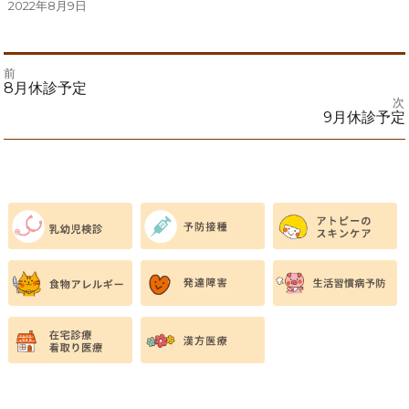
投
2022年8月9日
稿
日:
前
投
前
8月休診予定
の
次
投
次
9月休診予定
稿
稿:
の
投
ナ
稿:
ビ
ゲ
ー
シ
ョ
ン