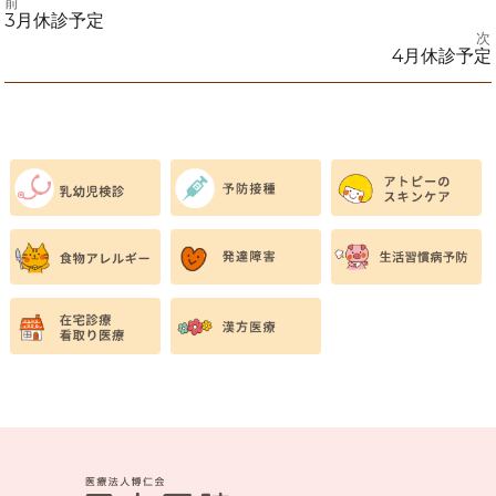
前
投
前
3月休診予定
の
次
投
次
4月休診予定
稿
稿:
の
投
ナ
稿:
ビ
ゲ
ー
シ
ョ
ン