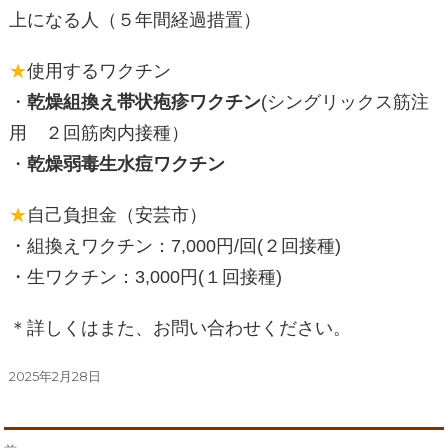
上になる人（５年間経過措置）
★
使用するワクチン
・
乾燥組換え帯状疱疹ワクチン
(シングリックス筋注
用 ２回筋肉内接種）
・
乾燥弱毒生水痘ワクチン
★
自己負担金（安芸市）
・組換えワクチン：7,000円/回(２回接種)
・生ワクチン：3,000円(１回接種)
＊詳しくはまた、お問い合わせください。
投
2025年2月28日
稿
日: